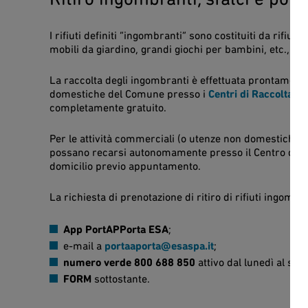
I rifiuti definiti “ingombranti” sono costituiti da rifi
mobili da giardino, grandi giochi per bambini, etc., gli
La raccolta degli ingombranti è effettuata prontamente
domestiche del Comune presso i
Centri di Raccolta C
completamente gratuito.
Per le attività commerciali (o utenze non domestiche) c
possano recarsi autonomamente presso il Centro di Rac
domicilio previo appuntamento.
La richiesta di prenotazione di ritiro di rifiuti ingombr
App PortAPPorta ESA
;
e-mail a
portaaporta@esaspa.it
;
numero verde 800 688 850
attivo dal lunedì al sab
FORM
sottostante.