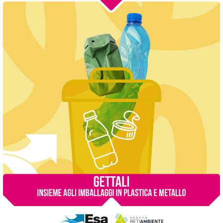
ima del giorno concordato con l’addetto ESA.
ione che dovrà necessariamente essere posizionato sul rifiuto
re antecedenti il ritiro (la sera antecedente) al fine di non occup
 al decoro dell’ambiente pubblico e dovrà essere esposto di fronte
tralcio o pericolo al transito veicolare e/o pedonale, in luogo
rsi per tipologia o quantità rispetto a quella concordata al moment
endere un nuovo appuntamento e posizionare il materiale in modo
ti
tature