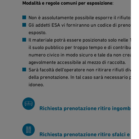
Modalità e regole comuni per esposizione
:
Non è assolutamente possibile esporre il rifiuto pr
Gli addetti ESA vi forniranno un codice di prenotaz
esposto.
Il materiale potrà essere posizionato solo nelle 12 o
il suolo pubblico per troppo tempo e di contribuire
numero civico in modo sicuro e tale da non creare in
agevolmente accessibile al mezzo di raccolta.
Sarà facoltà dell’operatore non ritirare rifiuti dive
della prenotazione. In tal caso sarà necessario pr
idoneo.
Richiesta prenotazione ritiro ingombran
Richiesta prenotazione ritiro sfalci e po