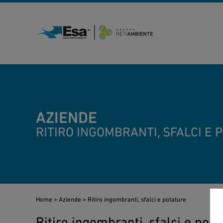
AZIENDE
RITIRO INGOMBRANTI, SFALCI E 
Home
>
Aziende
>
Ritiro ingombranti, sfalci e potature
Ritiro ingombranti, sfalci e pota