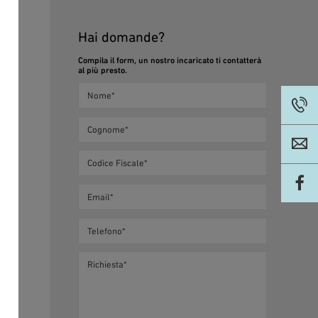
Hai domande?
,
Compila il form, un nostro incaricato ti contatterà
al più presto.
non
o a
: