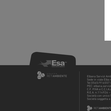
Elbana Servizi Amb
Sede in viale Elba 
Tel 0565/916557 
PEC: elbana.serviz
C.F. P.IVA e C.C.I
R.E.A. n.114926 –
Società con unico 
Società soggetta a