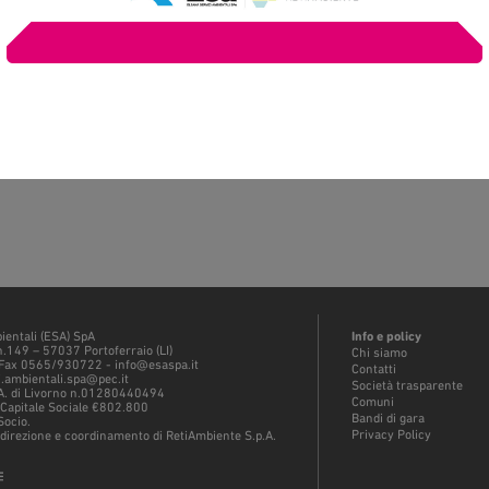
ientali (ESA) SpA
Info e policy
n.149 – 57037 Portoferraio (LI)
Chi siamo
Fax 0565/930722 - info@esaspa.it
Contatti
i.ambientali.spa@pec.it
Società trasparente
.A.A. di Livorno n.01280440494
Comuni
 Capitale Sociale €802.800
Bandi di gara
Socio.
Privacy Policy
 direzione e coordinamento di RetiAmbiente S.p.A.