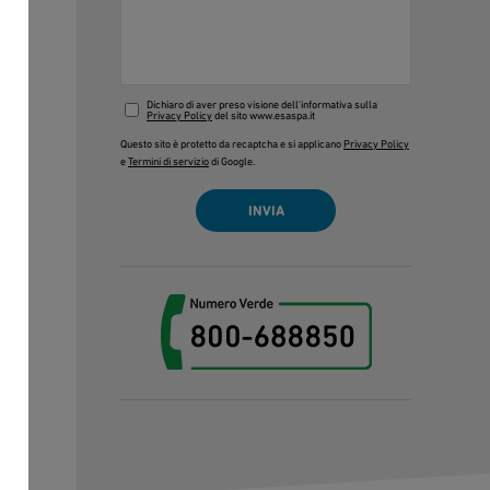
Dichiaro di aver preso visione dell'informativa sulla
Privacy Policy
del sito www.esaspa.it
are
Questo sito è protetto da recaptcha e si applicano
Privacy Policy
e
Termini di servizio
di Google.
 al
o