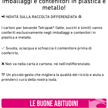
Imballaggi e contenitori in plastica e
metallo!
uti domestici di grandi dimensioni, come ad esempio mobili d’arredo
📢 NOVITÀ SULLA RACCOLTA DIFFERENZIATA ♻️
 elettrodomestici e modeste quantità di sfalci e potature.
I cartoni per bevande Tetrapak® (latte, succhi e simili) vanno
 attraverso il conferimento diretto da parte delle utenze non
conferiti esclusivamente negli imballaggi e contenitori in
omunali
, durante i rispettivi orari di apertura e in modo
plastica e metallo.
✅ Svuota, sciacqua e schiaccia il contenitore prima di
he rientrano nell’elenco presente nell’
allegato L-quinquies
che 
conferirlo.
colta del proprio Comune, ESA S.p.A. svolge un servizio di ritir
❌ Non va nella carta e cartone, né nell’indifferenziato.
anti oppure rifiuti vegetali (sfalci e potature) può avvenire tramite
💚 Un piccolo gesto che migliora la qualità del riciclo e aiuta a
prenderci cura della nostra isola.
ato in orario 8:00 – 13:00;