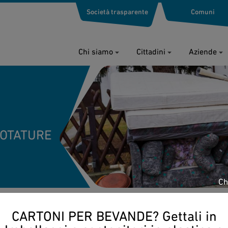
Società trasparente
Comuni
Chi siamo
Cittadini
Aziende
POTATURE
Ch
CARTONI PER BEVANDE? Gettali in
ture