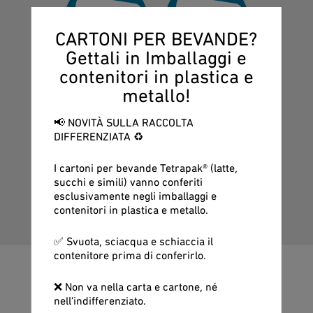
144
65
CARTONI PER BEVANDE?
Dipendenti
Mezzi
Gettali in Imballaggi e
contenitori in plastica e
metallo!
30k
7
📢 NOVITÀ SULLA RACCOLTA
Utenze servite
Comuni
DIFFERENZIATA ♻️
I cartoni per bevande Tetrapak® (latte,
succhi e simili) vanno conferiti
esclusivamente negli imballaggi e
SCOPRI DI PIÙ
contenitori in plastica e metallo.
✅ Svuota, sciacqua e schiaccia il
contenitore prima di conferirlo.
In evidenza
❌ Non va nella carta e cartone, né
nell’indifferenziato.
Novità e informazioni utili