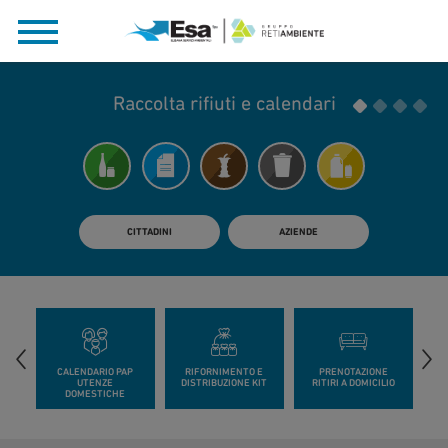
Nuove regole per i rifiuti derivanti da attività di
Raccolta rifiuti e calendari
Ritiro ingombranti
cura e manutenzione del verde
SCOPRI DI PIÙ
CLICCA QUI
CITTADINI
AZIENDE
CALENDARIO PAP
RIFORNIMENTO E
PRENOTAZIONE
UTENZE
DISTRIBUZIONE KIT
RITIRI A DOMICILIO
DOMESTICHE