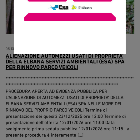
05 Dicembre 2025
ALIENAZIONE AUTOMEZZI USATI DI PROPRIETA’
DELLA ELBANA SERVIZI AMBIENTALI (ESA) SPA
PER RINNOVO PARCO VEICOLI
**********************************************************************************
************************************************************************
PROCEDURA APERTA AD EVIDENZA PUBBLICA PER
L’ALIENAZIONE DI AUTOMEZZI USATI DI PROPRIETA’ DELLA
ELBANA SERVIZI AMBIENTALI (ESA) SPA NELLE MORE DEL
RINNOVO DEL PROPRIO PARCO VEICOLI Termine di
presentazione dei quesiti 23/12/2025 ore 12:00 Termine di
presentazione dell’offerta 12/01/2026 ore 11:00 Data
svolgimento prima seduta pubblica 12/01/2026 ore 11:15 La
presente procedura è interamente […]