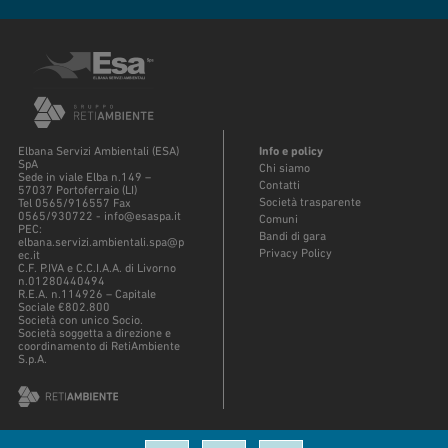
Elbana Servizi Ambientali (ESA)
Info e policy
SpA
Chi siamo
Sede in viale Elba n.149 –
Contatti
57037 Portoferraio (LI)
Società trasparente
Tel 0565/916557 Fax
0565/930722 - info@esaspa.it
Comuni
PEC:
Bandi di gara
elbana.servizi.ambientali.spa@p
Privacy Policy
ec.it
C.F. P.IVA e C.C.I.A.A. di Livorno
n.01280440494
R.E.A. n.114926 – Capitale
Sociale €802.800
Società con unico Socio.
Società soggetta a direzione e
coordinamento di RetiAmbiente
S.p.A.