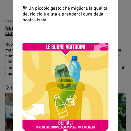
💚 Un piccolo gesto che migliora la qualità
del riciclo e aiuta a prenderci cura della
nostra isola.
19 Febbraio 2025
Nuove regole per i rifiuti derivanti da attività di
cura e manutenzione del verde
Nuove regole per i rifiuti derivanti da attività di cura e
manutenzione del verde Sono state recentemente introdotte
nuove disposizioni in tema di normativa ambientale riferite
alle imprese che si occupano di cura e manutenzione del
paesaggio e del verde, sia pubblico che privato. Alla luce di tali
nuove disposizioni, ESA ha stabilito le regole […]
Leggi tutto